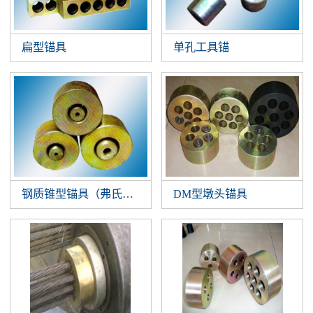
扁型锚具
单孔工具锚
钢质锥型锚具（弗氏锚）
DM型墩头锚具