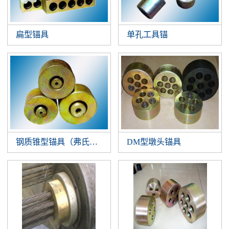
扁型锚具
单孔工具锚
钢质锥型锚具（弗氏锚）
DM型墩头锚具