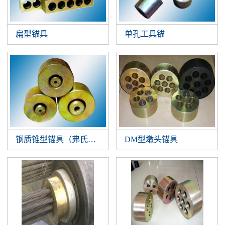
扁型锚具
单孔工具锚
钢质锥型锚具（弗氏锚）
DM型墩头锚具